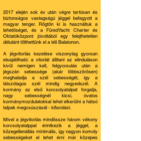
2017 elején sok év után végre tartósan és
biztonságos vastagságú jéggel befagyott a
magyar tenger. Rögtön ki is használtuk a
lehetőséget, és a FüredYacht Charter és
Oktatóközpont jóvoltából egy felejthetetlen
délutánt tölthettünk el a téli Balatonon.
A jégvitorlás kezelése viszonylag gyorsan
elsajátítható: a vitorlát állítani az elinduláson
kívül nemigen kell, felgyorsulás után a
jégszán sebessége (akár többszörösen)
meghaladja a szél sebességét, így a
látszólagos szél mindig negyedszél. A
kormány az első korcsolyatalpat forgatja,
nagy sebességnél kicsi, óvatos
kormánymozdulatokkal lehet elkerülni a hátsó
talpak megcsúszását - kifarolást.
Mivel a jégvitorlás mindössze három vékony
korcsolyatalppal érintkezik a jéggel, a
közegellenállás minimális, így nagyon komoly
sebességeket el lehet érni már közepes