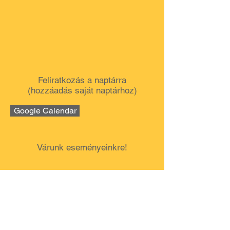
Feliratkozás a naptárra
(hozzáadás saját naptárhoz)
Google Calendar
Várunk eseményeinkre!
Impresszum / Jogi Nyilatkozat
A weboldal üzemeltetője és a domain jogosultja:
Műegyetemi Vitorlás Sportegyesület (MVSE)
Székhely: 8230 Balatonfüred, Arácsi út 64.
Adószám: 18524837-1-19